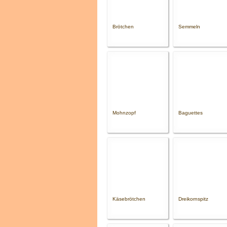
Brötchen
Semmeln
Mohnzopf
Baguettes
Käsebrötchen
Dreikornspitz