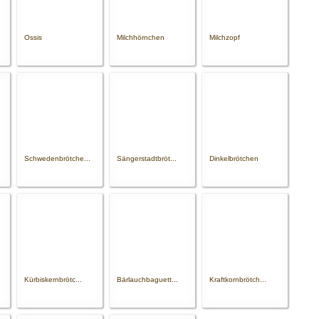
Ossis
Milchhörnchen
Milchzopf
Schwedenbrötche...
Sängerstadtbröt...
Dinkelbrötchen
Kürbiskernbrötc...
Bärlauchbaguett...
Kraftkornbrötch...