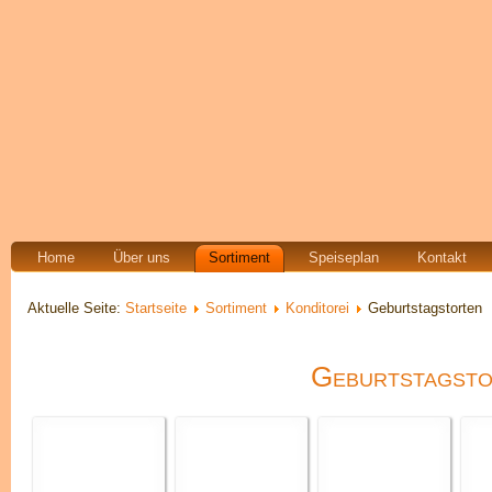
Home
Über uns
Sortiment
Speiseplan
Kontakt
Aktuelle Seite:
Startseite
Sortiment
Konditorei
Geburtstagstorten
Geburtstagsto