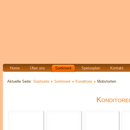
Home
Über uns
Sortiment
Speiseplan
Kontakt
Aktuelle Seite:
Startseite
Sortiment
Konditorei
Motivtorten
Konditore