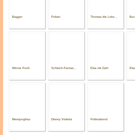
Bagger
Polizei
Thomas die Loko...
Buc
Winnie Pooh
Schleich-Fantas...
Elsa mit Zahl
Els
Meerjungfrau
Disney Violetta
Polterabend